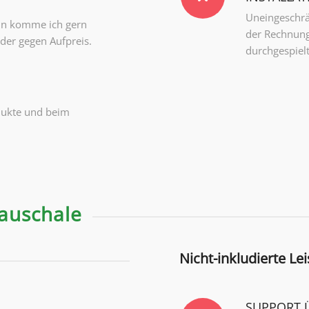
Uneingeschrä
in komme ich gern
der Rechnung
der gegen Aufpreis.
durchgespielt
odukte und beim
pauschale
Nicht-inkludierte Le
SUPPORT 