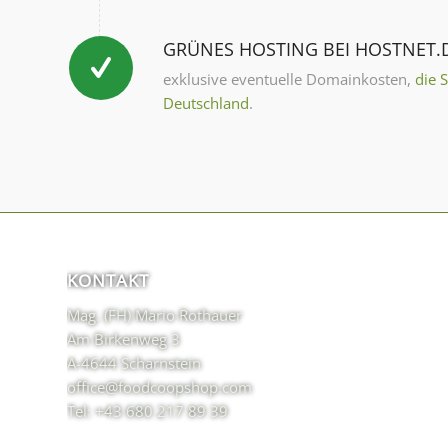
GRÜNES HOSTING BEI HOSTNET.
exklusive eventuelle Domainkosten,
die 
Deutschland
.
KONTAKT
Mag. (FH) Mario Rothauer
Am Birkenweg 3
A-4644 Scharnstein
office@foodcoopshop.com
Tel: +43 680 217 89 39