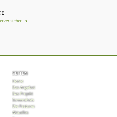
DE
Server stehen in
SEITEN
Home
Das Angebot
Das Projekt
Screenshots
Die Features
Aktuelles