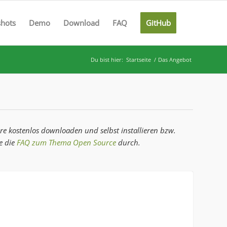
shots
Demo
Download
FAQ
GitHub
Du bist hier:
Startseite
/
Das Angebot
re kostenlos downloaden und selbst installieren bzw.
e die
FAQ zum Thema Open Source
durch.