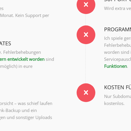
es
Wird extra ve
 Monat. Kein Support per
PROGRAMM
Ich spiele ge
ATES
Fehlerbeheb
w. Fehlerbehebungen
worden sind 
rn entwickelt worden
sind
Servicepausc
möglich) in eure
Funktionen
.
KOSTEN F
Nur Subdomai
Vorsicht – was schief laufen
kostenlos.
bank-Backup und ein
gen und sonstiger Uploads