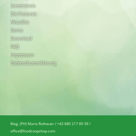
Screenshots
Die Features
Aktuelles
Demo
Download
FAQ
Impressum
Datenschutzerklärung
Mag. (FH) Mario Rothauer / +43 680 217 89 39 /
office@foodcoopshop.com