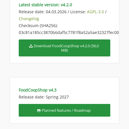
Latest stable version: v4.2.0
Release date: 04.03.2026 / License:
AGPL-3.0
/
Changelog
Checksum (SHA256):
03c81a185cc3870b6daf5c7781f8a52a5ae32327fec008a21
Download FoodCoopShop v4.2.0 (56,0
MB)
FoodCoopShop v4.3
Release date: Spring 2027
Planned features / Roadmap