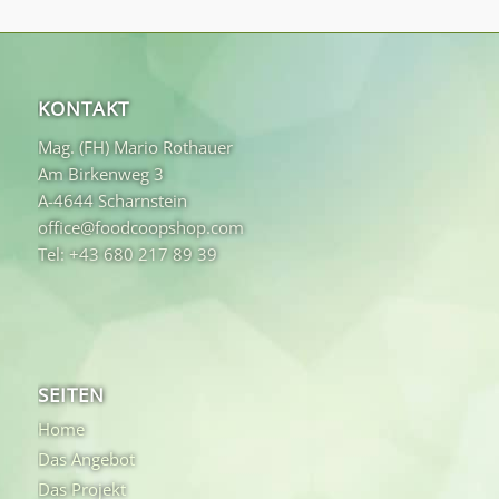
KONTAKT
Mag. (FH) Mario Rothauer
Am Birkenweg 3
A-4644 Scharnstein
office@foodcoopshop.com
Tel: +43 680 217 89 39
SEITEN
Home
Das Angebot
Das Projekt