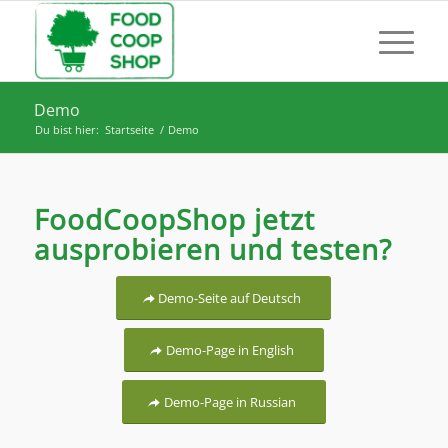
Demo
Du bist hier:
Startseite
/
Demo
FoodCoopShop jetzt
ausprobieren und testen?
Demo-Seite auf Deutsch
Demo-Page in English
Demo-Page in Russian