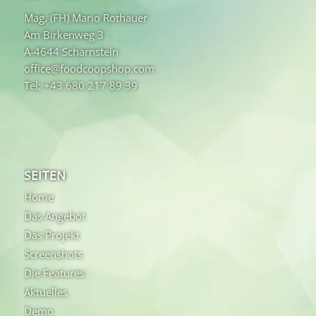
Mag. (FH) Mario Rothauer
Am Birkenweg 3
A-4644 Scharnstein
office@foodcoopshop.com
Tel: +43 680 217 89 39
SEITEN
Home
Das Angebot
Das Projekt
Screenshots
Die Features
Aktuelles
Demo