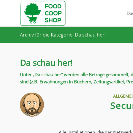
Da
Archiv für die Kategorie: Da schau her!
Da schau her!
Unter „Da schau her“ werden alle Beträge gesammelt,
sind (z.B. Erwähnungen in Büchern, Zeitungsartikel, Pr
ALLGEME
Secu
Alle Installationen, die das Netzwer