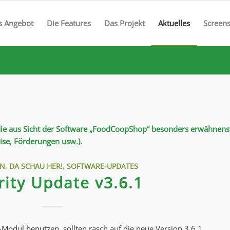
s Angebot
Die Features
Das Projekt
Aktuelles
Screen
 die aus Sicht der Software „FoodCoopShop“ besonders erwähnen
eise, Förderungen usw.).
IN
,
DA SCHAU HER!
,
SOFTWARE-UPDATES
rity Update v3.6.1
k-Modul benutzen, sollten rasch auf die neue Version 3.6.1