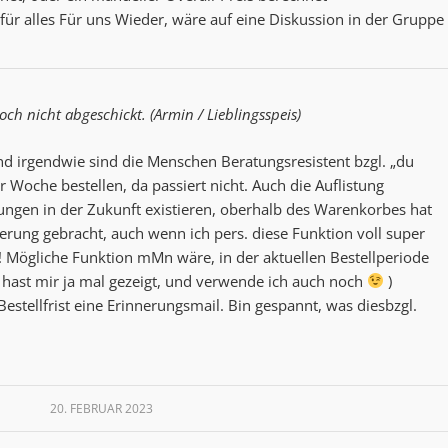
für alles Für uns Wieder, wäre auf eine Diskussion in der Gruppe
h nicht abgeschickt. (Armin / Lieblingsspeis)
nd irgendwie sind die Menschen Beratungsresistent bzgl. „du
er Woche bestellen, da passiert nicht. Auch die Auflistung
lungen in der Zukunft existieren, oberhalb des Warenkorbes hat
rung gebracht, auch wenn ich pers. diese Funktion voll super
e! Mögliche Funktion mMn wäre, in der aktuellen Bestellperiode
hast mir ja mal gezeigt, und verwende ich auch noch
)
stellfrist eine Erinnerungsmail. Bin gespannt, was diesbzgl.
20. FEBRUAR 2023