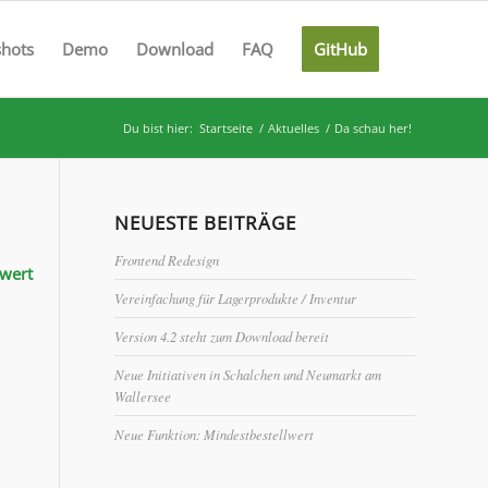
shots
Demo
Download
FAQ
GitHub
Du bist hier:
Startseite
/
Aktuelles
/
Da schau her!
NEUESTE BEITRÄGE
Frontend Redesign
swert
Vereinfachung für Lagerprodukte / Inventur
Version 4.2 steht zum Download bereit
Neue Initiativen in Schalchen und Neumarkt am
Wallersee
Neue Funktion: Mindestbestellwert