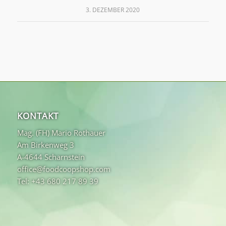
3. DEZEMBER 2020
KONTAKT
Mag. (FH) Mario Rothauer
Am Birkenweg 3
A-4644 Scharnstein
office@foodcoopshop.com
Tel: +43 680 217 89 39