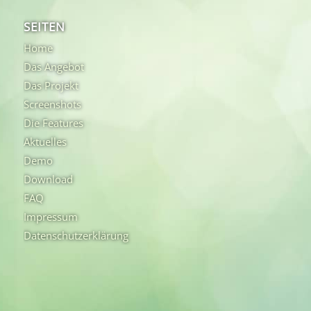
SEITEN
Home
Das Angebot
Das Projekt
Screenshots
Die Features
Aktuelles
Demo
Download
FAQ
Impressum
Datenschutzerklärung