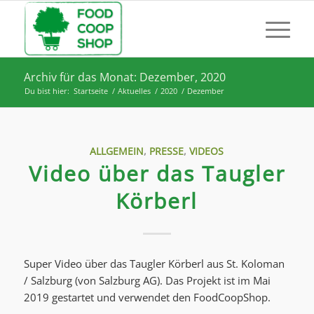
Archiv für das Monat: Dezember, 2020
Du bist hier:
Startseite
/
Aktuelles
/
2020
/
Dezember
ALLGEMEIN
,
PRESSE
,
VIDEOS
Video über das Taugler
Körberl
Super Video über das Taugler Körberl aus St. Koloman
/ Salzburg (von Salzburg AG). Das Projekt ist im Mai
2019 gestartet und verwendet den FoodCoopShop.