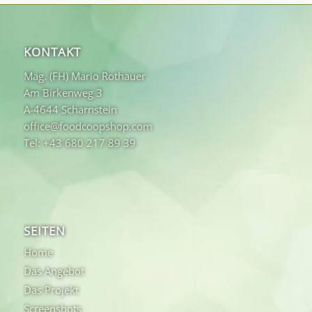
KONTAKT
Mag. (FH) Mario Rothauer
Am Birkenweg 3
A-4644 Scharnstein
office@foodcoopshop.com
Tel: +43 680 217 89 39
SEITEN
Home
Das Angebot
Das Projekt
Screenshots