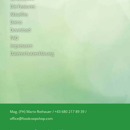
Die Features
Aktuelles
Demo
Download
FAQ
Impressum
Datenschutzerklärung
Mag. (FH) Mario Rothauer / +43 680 217 89 39 /
office@foodcoopshop.com