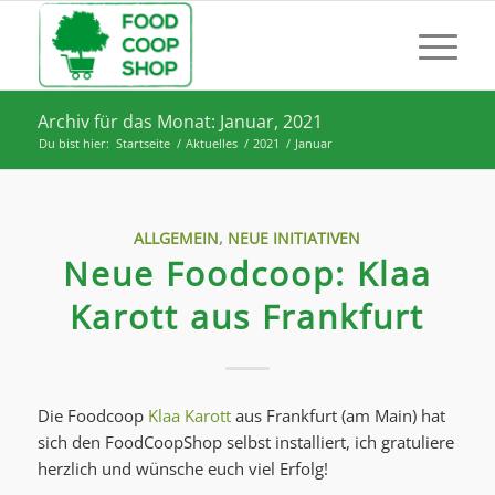
Archiv für das Monat: Januar, 2021
Du bist hier:
Startseite
/
Aktuelles
/
2021
/
Januar
ALLGEMEIN
,
NEUE INITIATIVEN
Neue Foodcoop: Klaa
Karott aus Frankfurt
Die Foodcoop
Klaa Karott
aus Frankfurt (am Main) hat
sich den FoodCoopShop selbst installiert, ich gratuliere
herzlich und wünsche euch viel Erfolg!