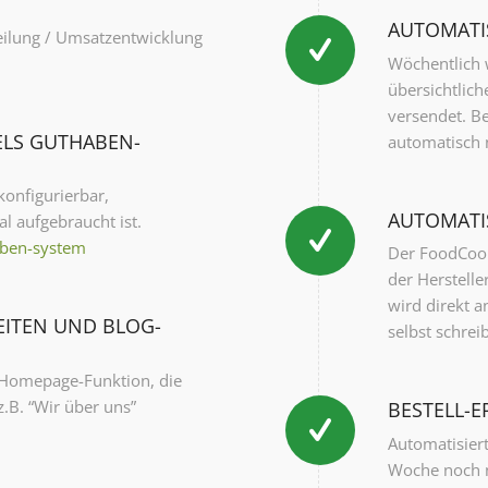
AUTOMATI
eilung / Umsatzentwicklung
Wöchentlich 
übersichtlich
versendet. Be
ELS GUTHABEN-
automatisch 
konfigurierbar,
AUTOMATI
l aufgebraucht ist.
aben-system
Der FoodCoo
der Herstelle
wird direkt a
ITEN UND BLOG-
selbst schre
 Homepage-Funktion, die
z.B. “Wir über uns”
BESTELL-E
Automatisiert
Woche noch ni