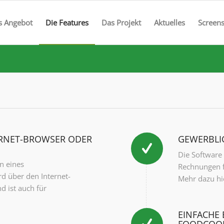
s Angebot
Die Features
Das Projekt
Aktuelles
Screen
ERNET-BROWSER ODER
GEWERBLI
Die Software
n eines
Rechnungen f
d über den Internet-
Mehr dazu hi
d ist auch für
EINFACHE 
FOODCOOP