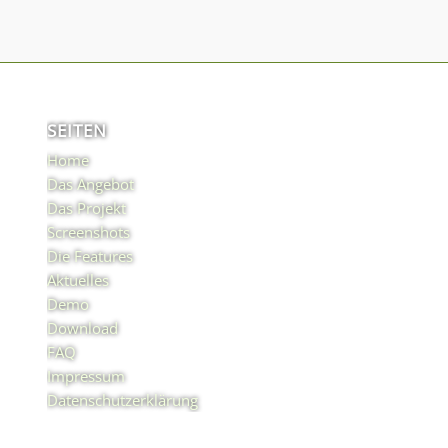
SEITEN
Home
Das Angebot
Das Projekt
Screenshots
Die Features
Aktuelles
Demo
Download
FAQ
Impressum
Datenschutzerklärung