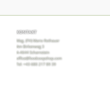
KONTAKT
Mag. (FH) Mario Rothauer
Am Birkenweg 3
A-4644 Scharnstein
office@foodcoopshop.com
Tel: +43 680 217 89 39