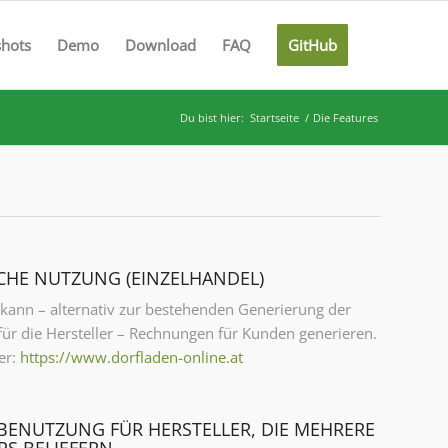
shots
Demo
Download
FAQ
GitHub
Du bist hier:
Startseite
/
Die Features
CHE NUTZUNG (EINZELHANDEL)
 kann – alternativ zur bestehenden Generierung der
ür die Hersteller – Rechnungen für Kunden generieren.
er:
https://www.dorfladen-online.at
BENUTZUNG FÜR HERSTELLER, DIE MEHRERE
S BELIEFERN