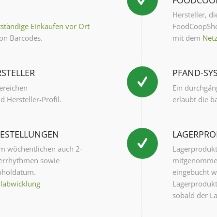
Hersteller, d
tständige Einkaufen vor Ort
FoodCoopShop
von Barcodes.
mit dem
Net
RSTELLER
PFAND-SY
ereichen
Ein durchgäng
 Hersteller-Profil.
erlaubt die 
BESTELLUNGEN
LAGERPRO
m wöchentlichen auch 2-
Lagerprodukt
ferrhythmen sowie
mitgenommen
Abholdatum.
eingebucht w
llabwicklung
Lagerprodukte
sobald der L