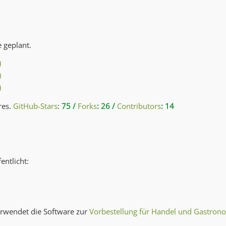
 geplant.
)
)
)
res.
GitHub-Stars
:
75 /
Forks
: 26 /
Contributors
: 14
entlicht:
erwendet die Software zur
Vorbestellung für Handel und Gastron