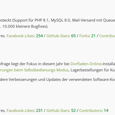
gesteckt (Support für PHP 8.1, MySQL 8.0, Mail-Versand mit Que
. 10.000 kleinere Bugfixes).
res.
Facebook-Likes
:
254
/
GitHub-Stars
:
65 /
Forks
: 21 /
Contribu
rage liegt der Fokus in diesem Jahr bei
Dorfladen-Online
-Install
erungen beim Selbstbedienungs-Modus
, Lagerbestellungen für K
 andere Verbesserungen und Updates der verwendeten Software-K
res.
Facebook-Likes
:
231
/
GitHub-Stars
:
52 /
Contributors
: 14