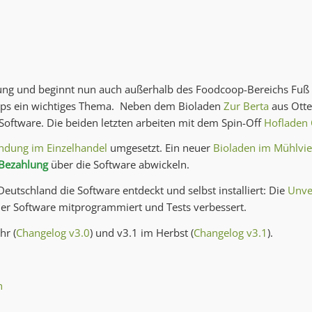
ng und beginnt nun auch außerhalb des Foodcoop-Bereichs Fuß z
oops ein wichtiges Thema. Neben dem Bioladen
Zur Berta
aus Ott
oftware. Die beiden letzten arbeiten mit dem Spin-Off
Hofladen 
ndung im Einzelhandel
umgesetzt. Ein neuer
Bioladen im Mühlvier
Bezahlung
über die Software abwickeln.
Deutschland die Software entdeckt und selbst installiert: Die
Unve
er Software mitprogrammiert und Tests verbessert.
hr (
Changelog v3.0
) und v3.1 im Herbst (
Changelog v3.1
).
h