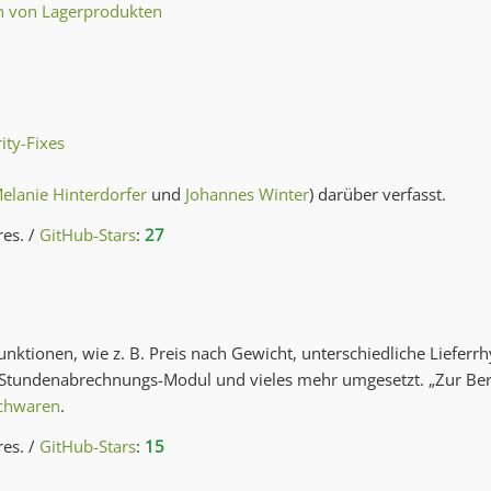
en von Lagerprodukten
d
ity-Fixes
elanie Hinterdorfer
und
Johannes Winter
) darüber verfasst.
res. /
GitHub-Stars
:
27
ktionen, wie z. B. Preis nach Gewicht, unterschiedliche Lieferr
, Stundenabrechnungs-Modul und vieles mehr umgesetzt. „Zur Ber
schwaren
.
res. /
GitHub-Stars
:
15