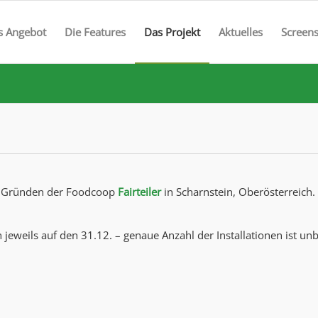
s Angebot
Die Features
Das Projekt
Aktuelles
Screen
 Gründen der Foodcoop
Fairteiler
in Scharnstein, Oberösterreich. 
h jeweils auf den 31.12. – genaue Anzahl der Installationen ist un