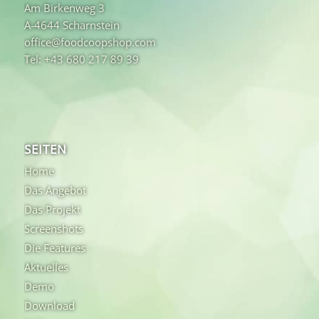
Am Birkenweg 3
A-4644 Scharnstein
office@foodcoopshop.com
Tel: +43 680 217 89 39
SEITEN
Home
Das Angebot
Das Projekt
Screenshots
Die Features
Aktuelles
Demo
Download