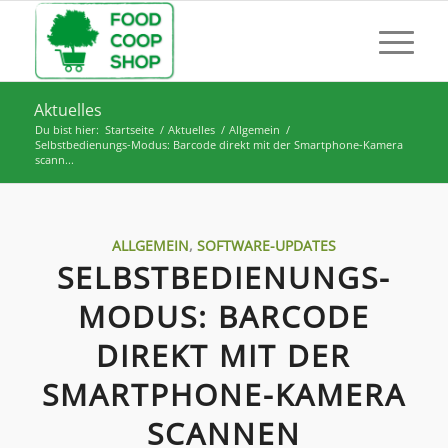
Aktuelles
Du bist hier:
Startseite
/
Aktuelles
/
Allgemein
/
Selbstbedienungs-Modus: Barcode direkt mit der Smartphone-Kamera
scann...
ALLGEMEIN
,
SOFTWARE-UPDATES
SELBSTBEDIENUNGS-
MODUS: BARCODE
DIREKT MIT DER
SMARTPHONE-KAMERA
SCANNEN