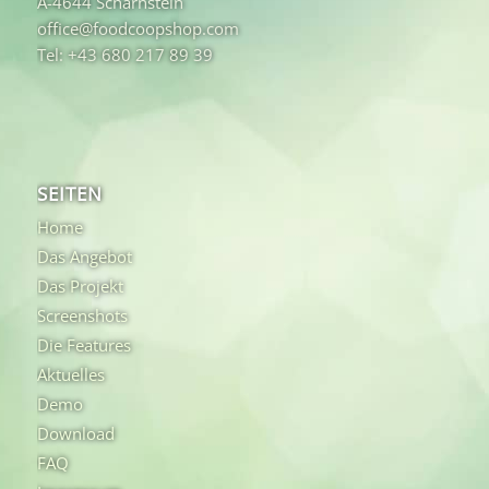
A-4644 Scharnstein
office@foodcoopshop.com
Tel: +43 680 217 89 39
SEITEN
Home
Das Angebot
Das Projekt
Screenshots
Die Features
Aktuelles
Demo
Download
FAQ