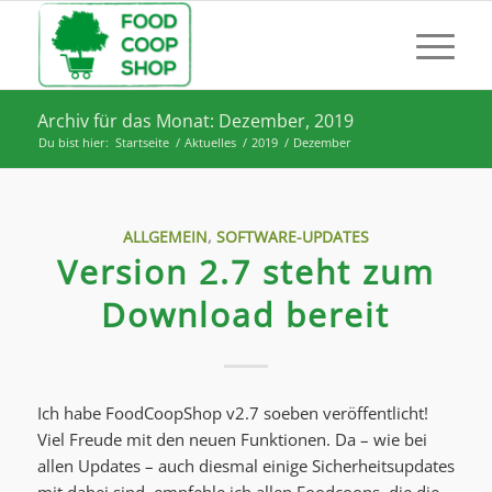
Archiv für das Monat: Dezember, 2019
Du bist hier:
Startseite
/
Aktuelles
/
2019
/
Dezember
ALLGEMEIN
,
SOFTWARE-UPDATES
Version 2.7 steht zum
Download bereit
Ich habe FoodCoopShop v2.7 soeben veröffentlicht!
Viel Freude mit den neuen Funktionen. Da – wie bei
allen Updates – auch diesmal einige Sicherheitsupdates
mit dabei sind, empfehle ich allen Foodcoops, die die