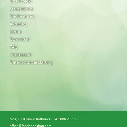
Das Projekt
Screenshots
Die Features
Aktuelles
Demo
Download
FAQ
Impressum
Datenschutzerklärung
Mag. (FH) Mario Rothauer / +43 680 217 89 39 /
office@foodcoopshop.com