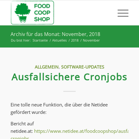
Archiv für das Monat: November, 2018
Du bist hier:
Startseite
/
Aktuelles
/
2018
/
November
ALLGEMEIN
,
SOFTWARE-UPDATES
Ausfallsichere Cronjobs
Eine tolle neue Funktion, die über die Netidee
gefördert wurde:
Bericht auf
netidee.at:
https://www.netidee.at/foodcoopshop/ausfallsic
cronjobs