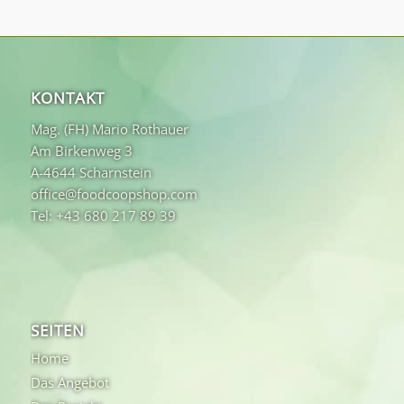
KONTAKT
Mag. (FH) Mario Rothauer
Am Birkenweg 3
A-4644 Scharnstein
office@foodcoopshop.com
Tel: +43 680 217 89 39
SEITEN
Home
Das Angebot