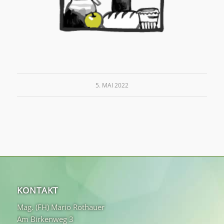
5. MAI 2022
KONTAKT
Mag. (FH) Mario Rothauer
Am Birkenweg 3