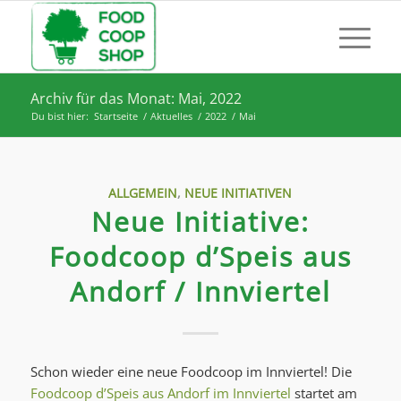
Archiv für das Monat: Mai, 2022
Du bist hier:
Startseite
/
Aktuelles
/
2022
/
Mai
ALLGEMEIN
,
NEUE INITIATIVEN
Neue Initiative:
Foodcoop d’Speis aus
Andorf / Innviertel
Schon wieder eine neue Foodcoop im Innviertel! Die
Foodcoop d’Speis aus Andorf im Innviertel
startet am