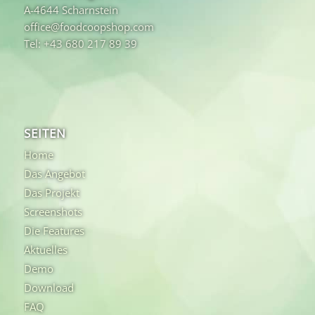
A-4644 Scharnstein
office@foodcoopshop.com
Tel: +43 680 217 89 39
SEITEN
Home
Das Angebot
Das Projekt
Screenshots
Die Features
Aktuelles
Demo
Download
FAQ