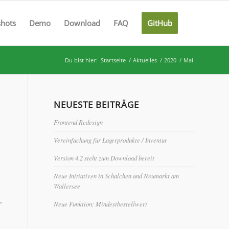
shots
Demo
Download
FAQ
GitHub
Du bist hier:
Startseite
/
Aktuelles
/
2020
/
Mai
NEUESTE BEITRÄGE
Frontend Redesign
Vereinfachung für Lagerprodukte / Inventur
Version 4.2 steht zum Download bereit
Neue Initiativen in Schalchen und Neumarkt am
Wallersee
.
Neue Funktion: Mindestbestellwert