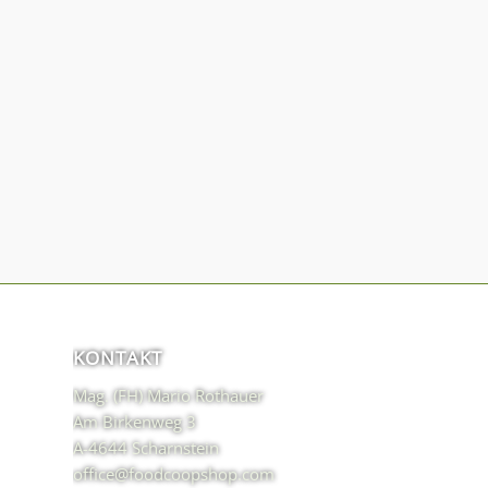
KONTAKT
Mag. (FH) Mario Rothauer
Am Birkenweg 3
A-4644 Scharnstein
office@foodcoopshop.com