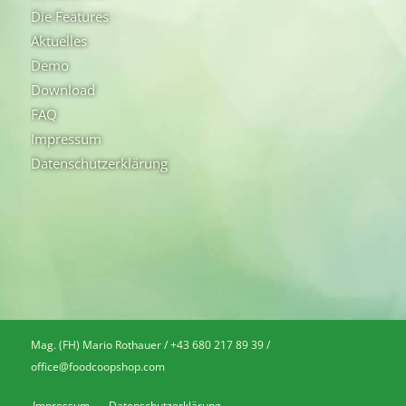
Die Features
Aktuelles
Demo
Download
FAQ
Impressum
Datenschutzerklärung
Mag. (FH) Mario Rothauer / +43 680 217 89 39 /
office@foodcoopshop.com
Impressum
Datenschutzerklärung