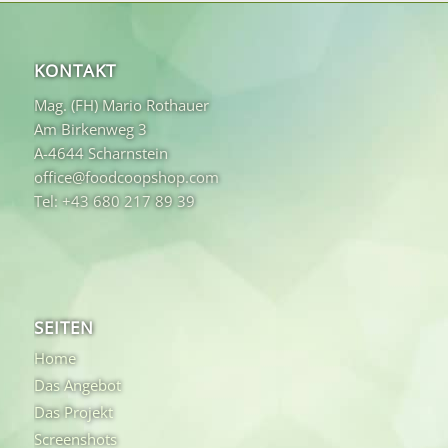
KONTAKT
Mag. (FH) Mario Rothauer
Am Birkenweg 3
A-4644 Scharnstein
office@foodcoopshop.com
Tel: +43 680 217 89 39
SEITEN
Home
Das Angebot
Das Projekt
Screenshots