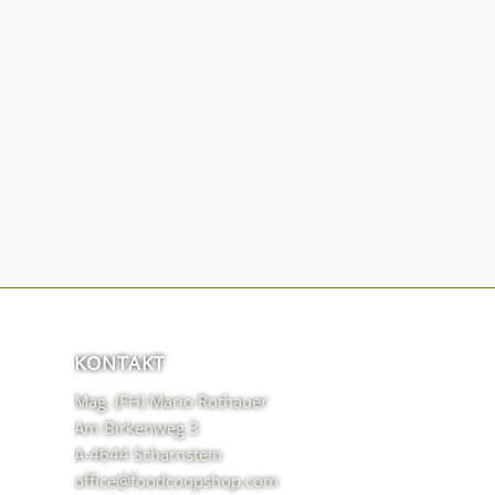
KONTAKT
Mag. (FH) Mario Rothauer
Am Birkenweg 3
A-4644 Scharnstein
office@foodcoopshop.com