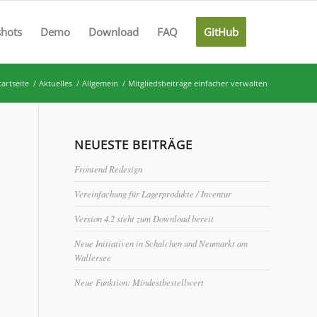
shots
Demo
Download
FAQ
GitHub
tartseite
/
Aktuelles
/
Allgemein
/
Mitgliedsbeiträge einfacher verwalten
NEUESTE BEITRÄGE
Frontend Redesign
Vereinfachung für Lagerprodukte / Inventur
Version 4.2 steht zum Download bereit
Neue Initiativen in Schalchen und Neumarkt am
Wallersee
Neue Funktion: Mindestbestellwert