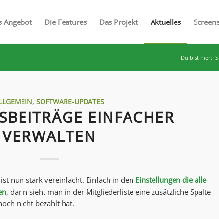
s Angebot
Die Features
Das Projekt
Aktuelles
Screen
Du bist hier:
S
LLGEMEIN
,
SOFTWARE-UPDATES
SBEITRÄGE EINFACHER
VERWALTEN
ist nun stark vereinfacht. Einfach in den
Einstellungen die alle
en
, dann sieht man in der Mitgliederliste eine zusätzliche Spalte
noch nicht bezahlt hat.