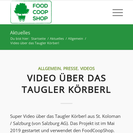
Aktuelles
Du bist hier:
Startseite
/
Aktuelles
/
Allgemein
/
Video über das Taugler Körberl
ALLGEMEIN
,
PRESSE
,
VIDEOS
VIDEO ÜBER DAS
TAUGLER KÖRBERL
Super Video über das Taugler Körberl aus St. Koloman
/ Salzburg (von Salzburg AG). Das Projekt ist im Mai
2019 gestartet und verwendet den FoodCoopShop.