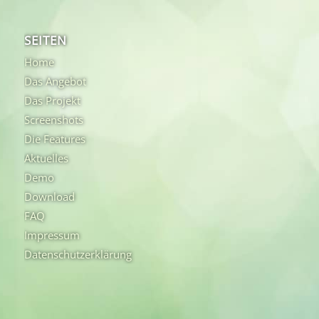
SEITEN
Home
Das Angebot
Das Projekt
Screenshots
Die Features
Aktuelles
Demo
Download
FAQ
Impressum
Datenschutzerklärung