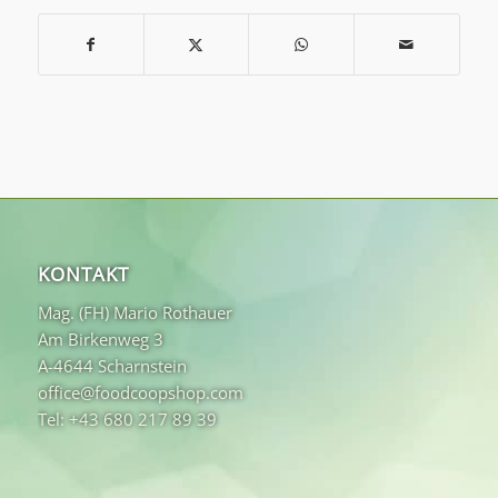
KONTAKT
Mag. (FH) Mario Rothauer
Am Birkenweg 3
A-4644 Scharnstein
office@foodcoopshop.com
Tel: +43 680 217 89 39