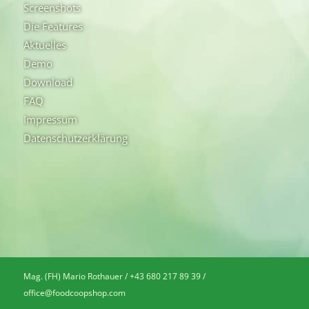
Screenshots
Die Features
Aktuelles
Demo
Download
FAQ
Impressum
Datenschutzerklärung
Mag. (FH) Mario Rothauer / +43 680 217 89 39 /
office@foodcoopshop.com