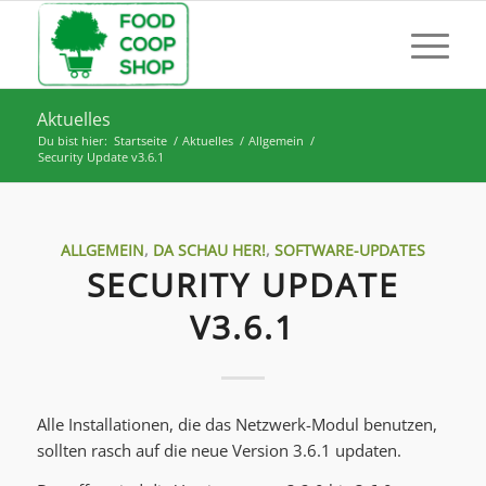
Aktuelles
Du bist hier:
Startseite
/
Aktuelles
/
Allgemein
/
Security Update v3.6.1
ALLGEMEIN
,
DA SCHAU HER!
,
SOFTWARE-UPDATES
SECURITY UPDATE
V3.6.1
Alle Installationen, die das Netzwerk-Modul benutzen,
sollten rasch auf die neue Version 3.6.1 updaten.