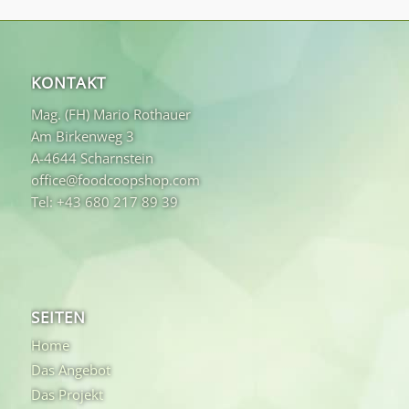
KONTAKT
Mag. (FH) Mario Rothauer
Am Birkenweg 3
A-4644 Scharnstein
office@foodcoopshop.com
Tel: +43 680 217 89 39
SEITEN
Home
Das Angebot
Das Projekt