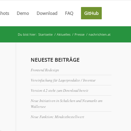
shots
Demo
Download
FAQ
GitHub
Du bist hier:
Startseite
/
Aktuelles
/
Presse
/
nachrichten.at
NEUESTE BEITRÄGE
Frontend Redesign
Vereinfachung für Lagerprodukte / Inventur
Version 4.2 steht zum Download bereit
Neue Initiativen in Schalchen und Neumarkt am
Wallersee
Neue Funktion: Mindestbestellwert