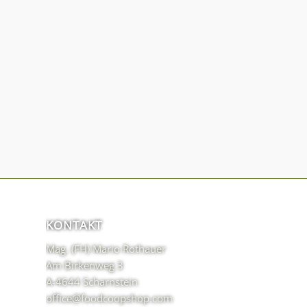
KONTAKT
Mag. (FH) Mario Rothauer
Am Birkenweg 3
A-4644 Scharnstein
office@foodcoopshop.com