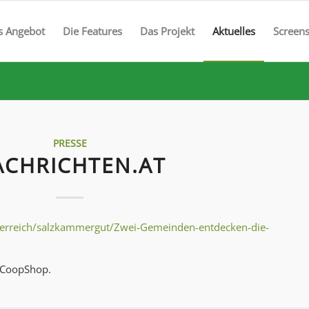
s Angebot
Die Features
Das Projekt
Aktuelles
Screen
PRESSE
ACHRICHTEN.AT
terreich/salzkammergut/Zwei-Gemeinden-entdecken-die-
dCoopShop.