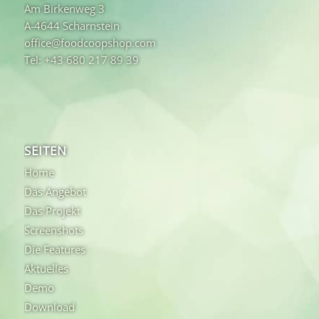
Am Birkenweg 3
A-4644 Scharnstein
office@foodcoopshop.com
Tel: +43 680 217 89 39
SEITEN
Home
Das Angebot
Das Projekt
Screenshots
Die Features
Aktuelles
Demo
Download