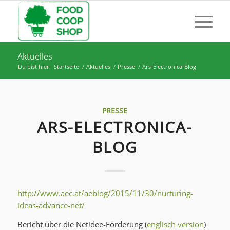
Aktuelles
Du bist hier:
Startseite
/
Aktuelles
/
Presse
/
Ars-Electronica-Blog
PRESSE
ARS-ELECTRONICA-
BLOG
http://www.aec.at/aeblog/2015/11/30/nurturing-
ideas-advance-net/
Bericht über die Netidee-Förderung (
englisch version
)