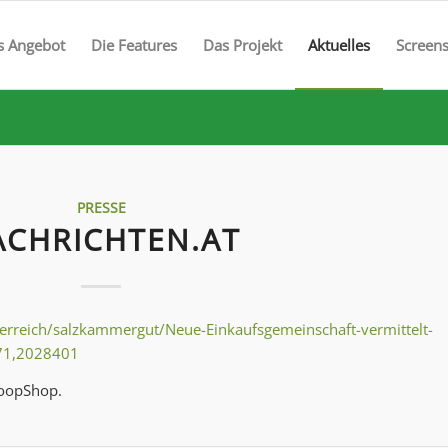
s Angebot
Die Features
Das Projekt
Aktuelles
Screen
PRESSE
ACHRICHTEN.AT
erreich/salzkammergut/Neue-Einkaufsgemeinschaft-vermittelt-
t71,2028401
CoopShop.