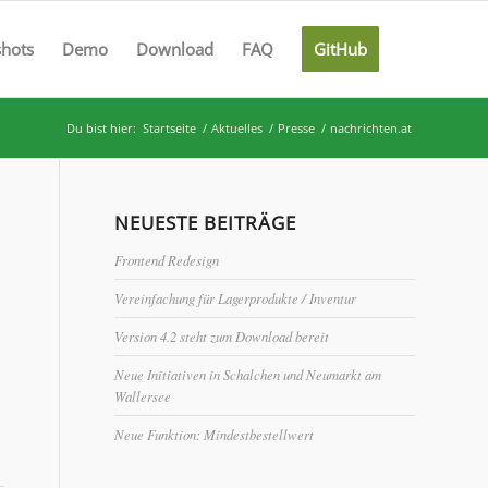
shots
Demo
Download
FAQ
GitHub
Du bist hier:
Startseite
/
Aktuelles
/
Presse
/
nachrichten.at
NEUESTE BEITRÄGE
Frontend Redesign
Vereinfachung für Lagerprodukte / Inventur
Version 4.2 steht zum Download bereit
Neue Initiativen in Schalchen und Neumarkt am
Wallersee
Neue Funktion: Mindestbestellwert