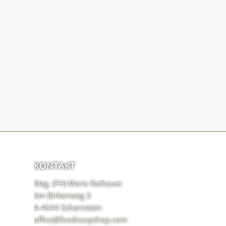
KONTAKT
Mag. (FH) Mario Rothauer
Am Birkenweg 3
A-4644 Scharnstein
office@foodcoopshop.com