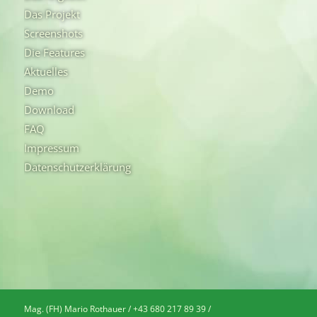
Das Projekt
Screenshots
Die Features
Aktuelles
Demo
Download
FAQ
Impressum
Datenschutzerklärung
Mag. (FH) Mario Rothauer / +43 680 217 89 39 /