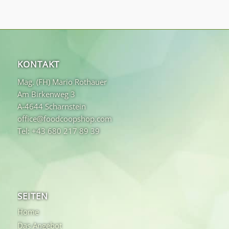
KONTAKT
Mag. (FH) Mario Rothauer
Am Birkenweg 3
A-4644 Scharnstein
office@foodcoopshop.com
Tel: +43 680 217 89 39
SEITEN
Home
Das Angebot