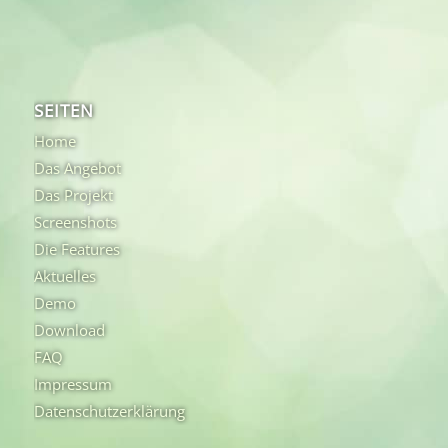
SEITEN
Home
Das Angebot
Das Projekt
Screenshots
Die Features
Aktuelles
Demo
Download
FAQ
Impressum
Datenschutzerklärung