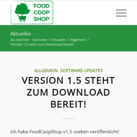
Aktuelles
Du bist hier:
Startseite
/
Aktuelles
/
Allgemein
/
Version 1.5 steht zum Download bereit!
ALLGEMEIN
,
SOFTWARE-UPDATES
VERSION 1.5 STEHT
ZUM DOWNLOAD
BEREIT!
Ich habe FoodCoopShop v1.5 soeben veröffentlicht!