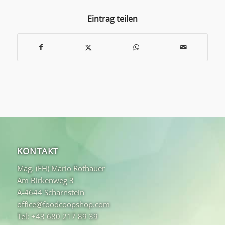
Eintrag teilen
KONTAKT
Mag. (FH) Mario Rothauer
Am Birkenweg 3
A-4644 Scharnstein
office@foodcoopshop.com
Tel: +43 680 217 89 39