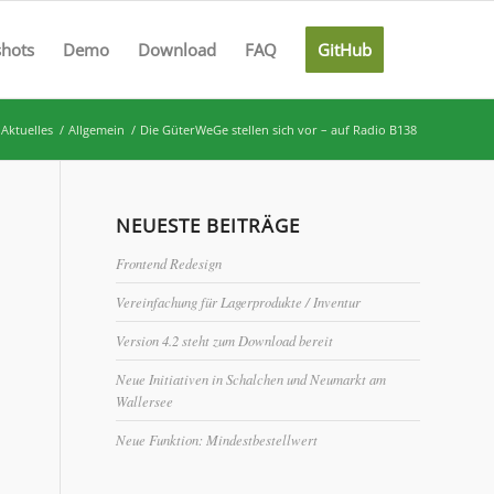
shots
Demo
Download
FAQ
GitHub
Aktuelles
/
Allgemein
/
Die GüterWeGe stellen sich vor – auf Radio B138
NEUESTE BEITRÄGE
Frontend Redesign
Vereinfachung für Lagerprodukte / Inventur
Version 4.2 steht zum Download bereit
Neue Initiativen in Schalchen und Neumarkt am
Wallersee
Neue Funktion: Mindestbestellwert