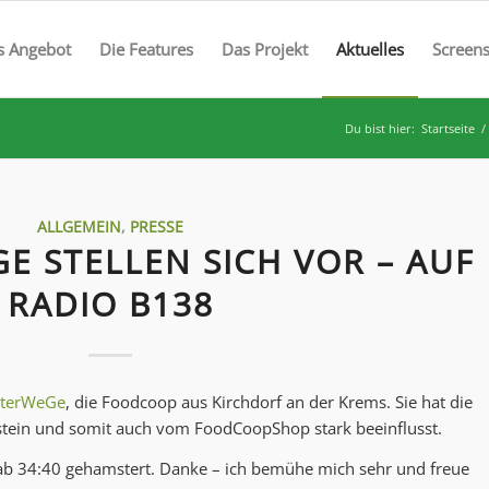
s Angebot
Die Features
Das Projekt
Aktuelles
Screen
Du bist hier:
Startseite
/
ALLGEMEIN
,
PRESSE
E STELLEN SICH VOR – AUF
RADIO B138
terWeGe
, die Foodcoop aus Kirchdorf an der Krems. Sie hat die
nstein und somit auch vom FoodCoopShop stark beeinflusst.
ab 34:40 gehamstert. Danke – ich bemühe mich sehr und freue