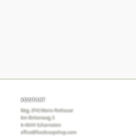
KONTAKT
Mag. (FH) Mario Rothauer
Am Birkenweg 3
A-4644 Scharnstein
office@foodcoopshop.com