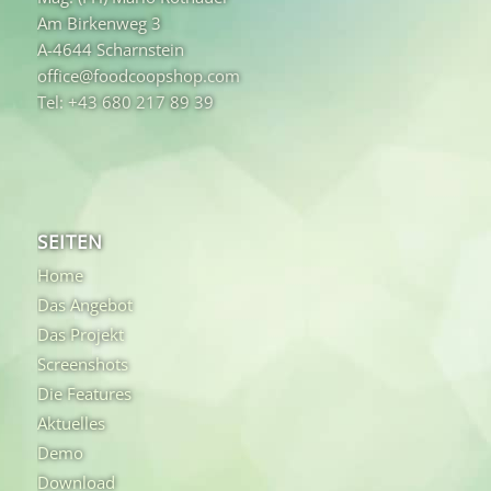
Am Birkenweg 3
A-4644 Scharnstein
office@foodcoopshop.com
Tel: +43 680 217 89 39
SEITEN
Home
Das Angebot
Das Projekt
Screenshots
Die Features
Aktuelles
Demo
Download