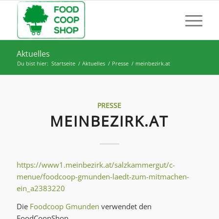
Aktuelles
Du bist hier:
Startseite
/
Aktuelles
/
Presse
/
meinbezirk.at
PRESSE
MEINBEZIRK.AT
https://www1.meinbezirk.at/salzkammergut/c-
menue/foodcoop-gmunden-laedt-zum-mitmachen-
ein_a2383220
Die
Foodcoop Gmunden
verwendet den
FoodCoopShop.