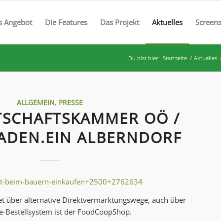
s Angebot
Die Features
Das Projekt
Aktuelles
Screen
Du bist hier:
Startseite
/
Aktuelles
ALLGEMEIN
,
PRESSE
SCHAFTSKAMMER OÖ /
ADEN.EIN ALBERNDORF
irekt-beim-bauern-einkaufen+2500+2762634
t über alternative Direktvermarktungswege, auch über
e-Bestellsystem ist der FoodCoopShop.