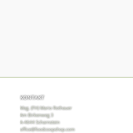
KONTAKT
Mag. (FH) Mario Rothauer
Am Birkenweg 3
A-4644 Scharnstein
office@foodcoopshop.com