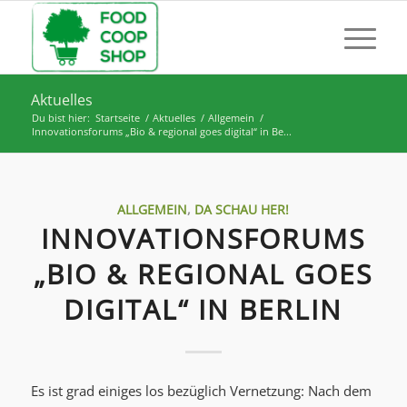
Aktuelles
Du bist hier:
Startseite
/
Aktuelles
/
Allgemein
/
Innovationsforums „Bio & regional goes digital“ in Be...
ALLGEMEIN
,
DA SCHAU HER!
INNOVATIONSFORUMS
„BIO & REGIONAL GOES
DIGITAL“ IN BERLIN
Es ist grad einiges los bezüglich Vernetzung: Nach dem