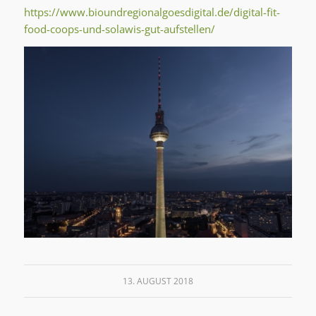
https://www.bioundregionalgoesdigital.de/digital-fit-
food-coops-und-solawis-gut-aufstellen/
13. AUGUST 2018