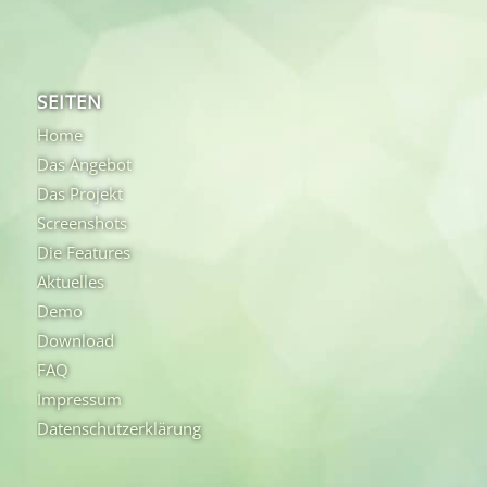
SEITEN
Home
Das Angebot
Das Projekt
Screenshots
Die Features
Aktuelles
Demo
Download
FAQ
Impressum
Datenschutzerklärung