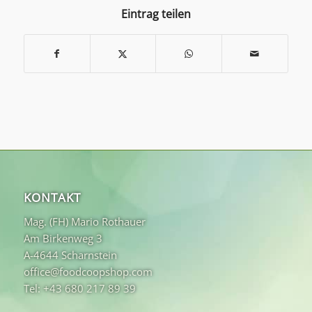
Eintrag teilen
KONTAKT
Mag. (FH) Mario Rothauer
Am Birkenweg 3
A-4644 Scharnstein
office@foodcoopshop.com
Tel: +43 680 217 89 39