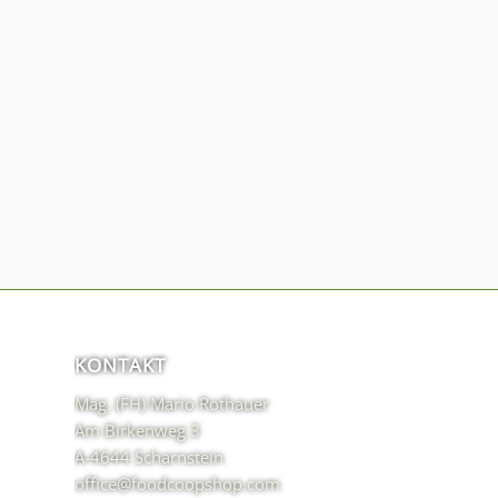
KONTAKT
Mag. (FH) Mario Rothauer
Am Birkenweg 3
A-4644 Scharnstein
office@foodcoopshop.com