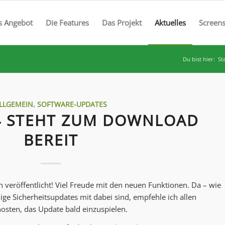
s Angebot
Die Features
Das Projekt
Aktuelles
Screen
Du bist hier:
St
LLGEMEIN
,
SOFTWARE-UPDATES
.4 STEHT ZUM DOWNLOAD
BEREIT
veröffentlicht! Viel Freude mit den neuen Funktionen. Da – wie
ige Sicherheitsupdates mit dabei sind, empfehle ich allen
hosten, das Update bald einzuspielen.