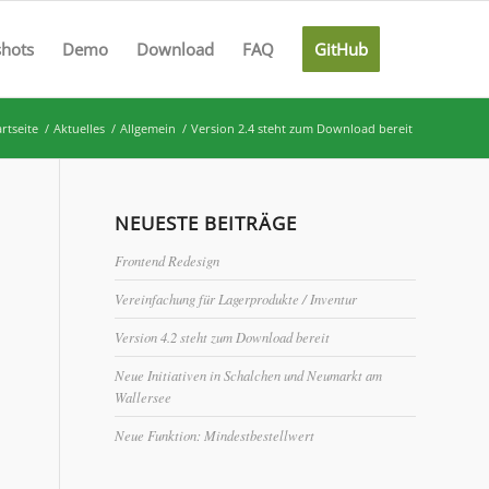
shots
Demo
Download
FAQ
GitHub
artseite
/
Aktuelles
/
Allgemein
/
Version 2.4 steht zum Download bereit
NEUESTE BEITRÄGE
Frontend Redesign
Vereinfachung für Lagerprodukte / Inventur
Version 4.2 steht zum Download bereit
Neue Initiativen in Schalchen und Neumarkt am
Wallersee
Neue Funktion: Mindestbestellwert