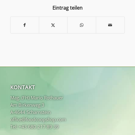
Eintrag teilen
KONTAKT
Mag. (FH) Mario Rothauer
Am Birkenweg 3
A-4644 Scharnstein
office@foodcoopshop.com
Tel: +43 680 217 89 39