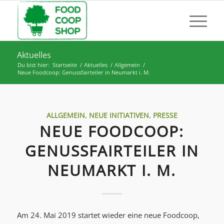
Aktuelles
Du bist hier:
Startseite
/
Aktuelles
/
Allgemein
/
Neue Foodcoop: Genussfairteiler in Neumarkt i. M.
ALLGEMEIN
,
NEUE INITIATIVEN
,
PRESSE
NEUE FOODCOOP:
GENUSSFAIRTEILER IN
NEUMARKT I. M.
Am 24. Mai 2019 startet wieder eine neue Foodcoop,