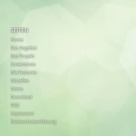
SEITEN
Home
Das Angebot
Das Projekt
Screenshots
Die Features
Aktuelles
Demo
Download
FAQ
Impressum
Datenschutzerklärung