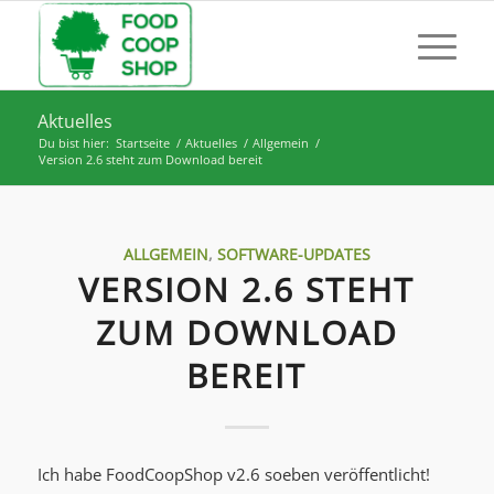
Aktuelles
Du bist hier:
Startseite
/
Aktuelles
/
Allgemein
/
Version 2.6 steht zum Download bereit
ALLGEMEIN
,
SOFTWARE-UPDATES
VERSION 2.6 STEHT
ZUM DOWNLOAD
BEREIT
Ich habe FoodCoopShop v2.6 soeben veröffentlicht!