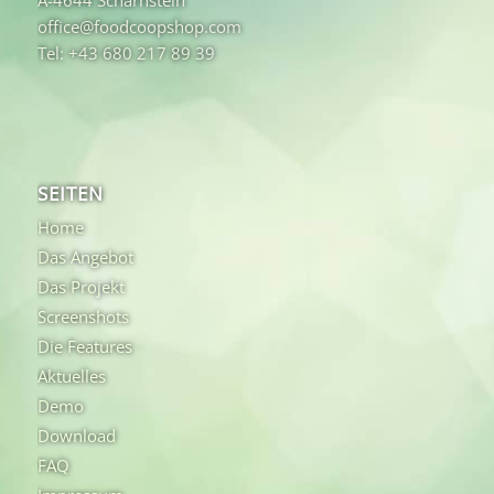
A-4644 Scharnstein
office@foodcoopshop.com
Tel: +43 680 217 89 39
SEITEN
Home
Das Angebot
Das Projekt
Screenshots
Die Features
Aktuelles
Demo
Download
FAQ