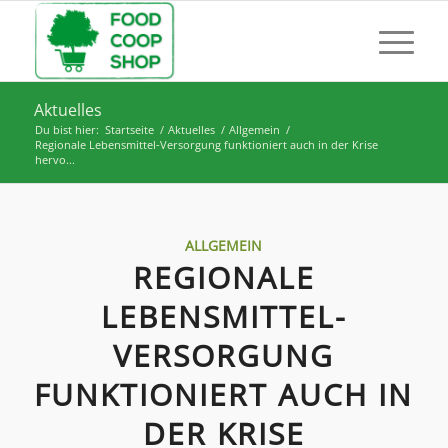
Aktuelles
Du bist hier:
Startseite
/
Aktuelles
/
Allgemein
/
Regionale Lebensmittel-Versorgung funktioniert auch in der Krise
hervo...
ALLGEMEIN
REGIONALE
LEBENSMITTEL-
VERSORGUNG
FUNKTIONIERT AUCH IN
DER KRISE