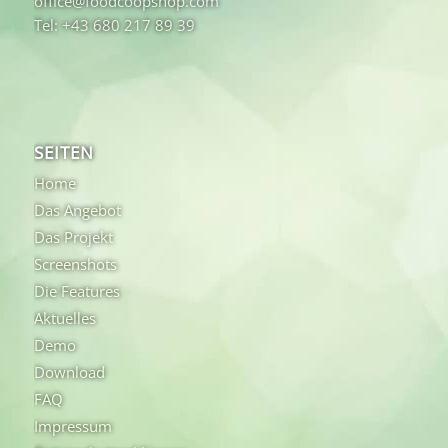
office@foodcoopshop.com
Tel: +43 680 217 89 39
SEITEN
Home
Das Angebot
Das Projekt
Screenshots
Die Features
Aktuelles
Demo
Download
FAQ
Impressum