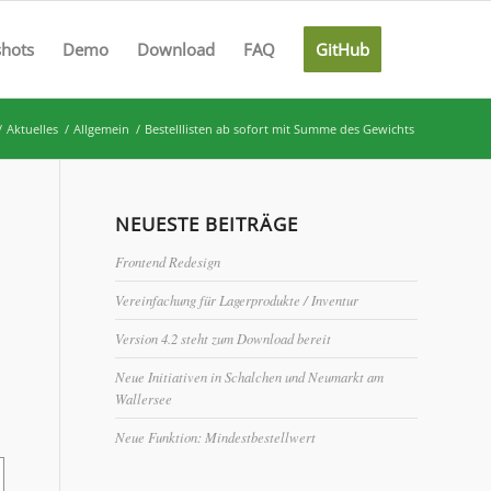
shots
Demo
Download
FAQ
GitHub
/
Aktuelles
/
Allgemein
/
Bestelllisten ab sofort mit Summe des Gewichts
NEUESTE BEITRÄGE
S
Frontend Redesign
Vereinfachung für Lagerprodukte / Inventur
Version 4.2 steht zum Download bereit
Neue Initiativen in Schalchen und Neumarkt am
Wallersee
Neue Funktion: Mindestbestellwert