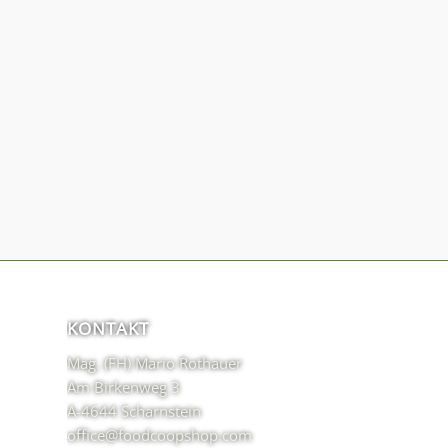
KONTAKT
Mag. (FH) Mario Rothauer
Am Birkenweg 3
A-4644 Scharnstein
office@foodcoopshop.com