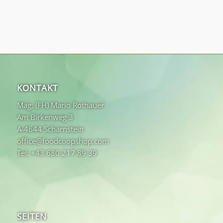
KONTAKT
Mag. (FH) Mario Rothauer
Am Birkenweg 3
A-4644 Scharnstein
office@foodcoopshop.com
Tel: +43 680 217 89 39
SEITEN