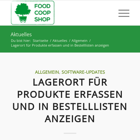
Aktuelles
Du bist hier:
Startseite
/
Aktuelles
/
Allgemein
/
Lagerort für Produkte erfassen und in Bestelllisten anzeigen
ALLGEMEIN
,
SOFTWARE-UPDATES
LAGERORT FÜR
PRODUKTE ERFASSEN
UND IN BESTELLLISTEN
ANZEIGEN