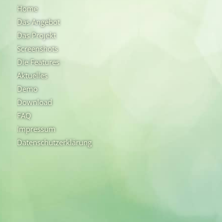
Home
Das Angebot
Das Projekt
Screenshots
Die Features
Aktuelles
Demo
Download
FAQ
Impressum
Datenschutzerklärung