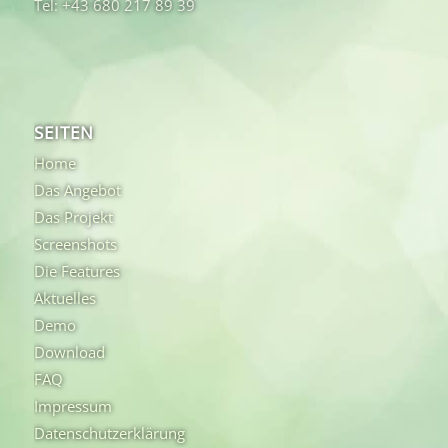
Tel: +43 680 217 89 39
SEITEN
Home
Das Angebot
Das Projekt
Screenshots
Die Features
Aktuelles
Demo
Download
FAQ
Impressum
Datenschutzerklärung