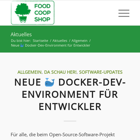
Aktuelles
Du bist hier:
Startseite
/
Aktuelles
/
Allgemein
/
Neue
Docker-Dev-Environment für Entwickler
ALLGEMEIN
,
DA SCHAU HER!
,
SOFTWARE-UPDATES
NEUE
DOCKER-DEV-
ENVIRONMENT FÜR
ENTWICKLER
Für alle, die beim Open-Source-Software-Projekt