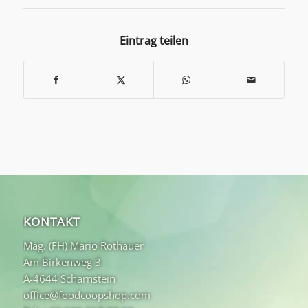
Eintrag teilen
KONTAKT
Mag. (FH) Mario Rothauer
Am Birkenweg 3
A-4644 Scharnstein
office@foodcoopshop.com