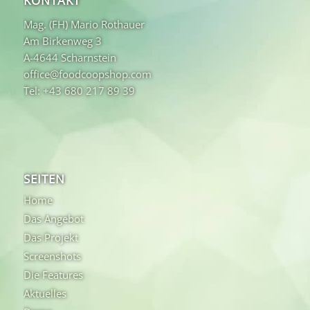
KONTAKT
Mag. (FH) Mario Rothauer
Am Birkenweg 3
A-4644 Scharnstein
office@foodcoopshop.com
Tel: +43 680 217 89 39
SEITEN
Home
Das Angebot
Das Projekt
Screenshots
Die Features
Aktuelles