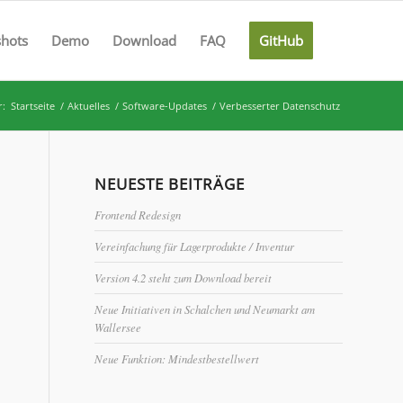
shots
Demo
Download
FAQ
GitHub
r:
Startseite
/
Aktuelles
/
Software-Updates
/
Verbesserter Datenschutz
NEUESTE BEITRÄGE
Frontend Redesign
Vereinfachung für Lagerprodukte / Inventur
Version 4.2 steht zum Download bereit
Neue Initiativen in Schalchen und Neumarkt am
Wallersee
Neue Funktion: Mindestbestellwert