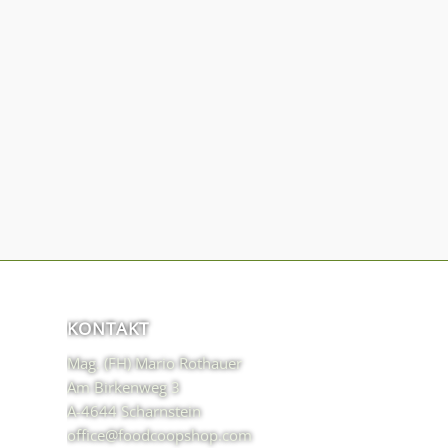
KONTAKT
Mag. (FH) Mario Rothauer
Am Birkenweg 3
A-4644 Scharnstein
office@foodcoopshop.com