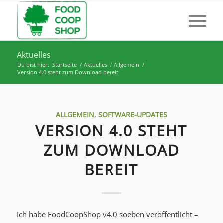
Aktuelles
Du bist hier:
Startseite
/
Aktuelles
/
Allgemein
/
Version 4.0 steht zum Download bereit
ALLGEMEIN
,
SOFTWARE-UPDATES
VERSION 4.0 STEHT
ZUM DOWNLOAD
BEREIT
Ich habe FoodCoopShop v4.0 soeben veröffentlicht –