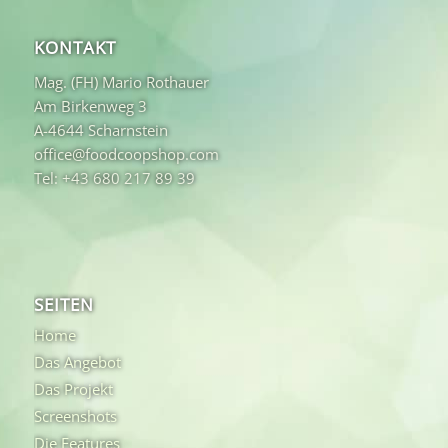
KONTAKT
Mag. (FH) Mario Rothauer
Am Birkenweg 3
A-4644 Scharnstein
office@foodcoopshop.com
Tel: +43 680 217 89 39
SEITEN
Home
Das Angebot
Das Projekt
Screenshots
Die Features