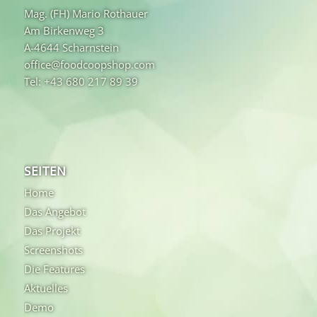
Mag. (FH) Mario Rothauer
Am Birkenweg 3
A-4644 Scharnstein
office@foodcoopshop.com
Tel: +43 680 217 89 39
SEITEN
Home
Das Angebot
Das Projekt
Screenshots
Die Features
Aktuelles
Demo