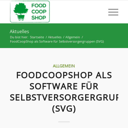
Aktuelles
Du bist hier:
Startseite
/
Aktuelles
/
Allgemein
/
FoodCoopShop als Software für Selbstversorgergruppen (SVG)
ALLGEMEIN
FOODCOOPSHOP ALS
SOFTWARE FÜR
SELBSTVERSORGERGRUPP
(SVG)