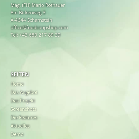
Mag. (FH) Mario Rothauer
Am Birkenweg 3
A-4644 Scharnstein
office@foodcoopshop.com
Tel: +43 680 217 89 39
SEITEN
Home
Das Angebot
Das Projekt
Screenshots
Die Features
Aktuelles
Demo