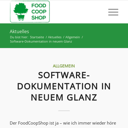
Aktuelles
Du bist hier:
Startseite
/
Aktuelles
/
Allgemein
/
Software-Dokumentation in neuem Glanz
ALLGEMEIN
SOFTWARE-
DOKUMENTATION IN
NEUEM GLANZ
Der FoodCoopShop ist ja – wie ich immer wieder höre