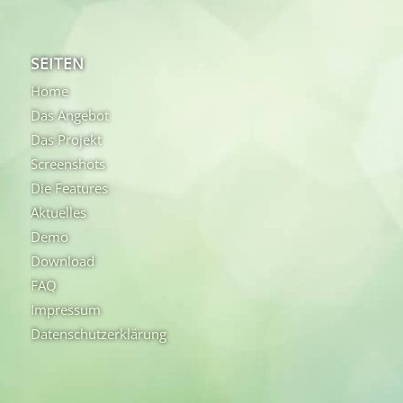
SEITEN
Home
Das Angebot
Das Projekt
Screenshots
Die Features
Aktuelles
Demo
Download
FAQ
Impressum
Datenschutzerklärung