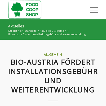
Aktuelles
Du bist hier:
Startseite
/
Aktuelles
/
Allgemein
/
Bio-Austria fördert Installationsgebühr und Weiterentwicklung
ALLGEMEIN
BIO-AUSTRIA FÖRDERT
INSTALLATIONSGEBÜHR
UND
WEITERENTWICKLUNG