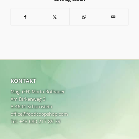
KONTAKT
Mag. (FH) Mario Rothauer
Am Birkenweg 3
A-4644 Scharnstein
office@foodcoopshop.com
Tel: +43 680 217 89 39