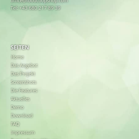
office@foodcoopshop.com
Tel: +43 680 217 89 39
SEITEN
Home
Das Angebot
Das Projekt
Screenshots
Die Features
Aktuelles
Demo
Download
FAQ
Impressum