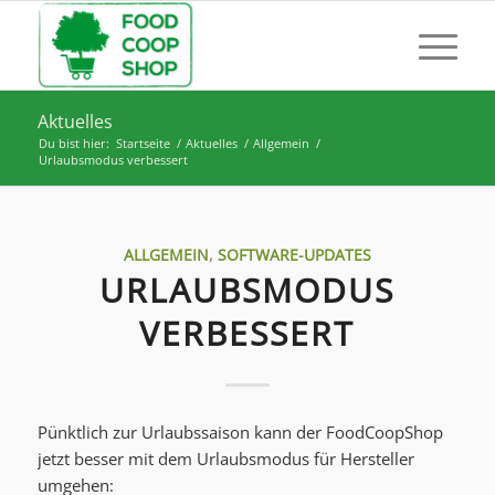
Aktuelles
Du bist hier:
Startseite
/
Aktuelles
/
Allgemein
/
Urlaubsmodus verbessert
ALLGEMEIN
,
SOFTWARE-UPDATES
URLAUBSMODUS
VERBESSERT
Pünktlich zur Urlaubssaison kann der FoodCoopShop
jetzt besser mit dem Urlaubsmodus für Hersteller
umgehen: