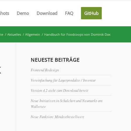
shots
Demo
Download
FAQ
GitHub
ite
/
Aktuelles
/
Allgemein
/
Handbuch für Foodcoops von Dominik Dax
NEUESTE BEITRÄGE
K
Frontend Redesign
Vereinfachung für Lagerprodukte / Inventur
Version 4.2 steht zum Download bereit
Neue Initiativen in Schalchen und Neumarkt am
Wallersee
Neue Funktion: Mindestbestellwert