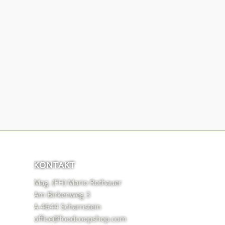
KONTAKT
Mag. (FH) Mario Rothauer
Am Birkenweg 3
A-4644 Scharnstein
office@foodcoopshop.com