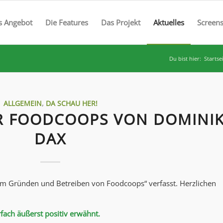
s Angebot
Die Features
Das Projekt
Aktuelles
Screen
Du bist hier:
Startse
ALLGEMEIN
,
DA SCHAU HER!
 FOODCOOPS VON DOMINI
DAX
m Gründen und Betreiben von Foodcoops“ verfasst. Herzlichen
ach äußerst positiv erwähnt.