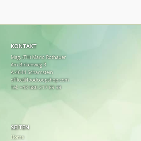
KONTAKT
Mag. (FH) Mario Rothauer
Am Birkenweg 3
A-4644 Scharnstein
office@foodcoopshop.com
Tel: +43 680 217 89 39
SEITEN
Home