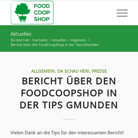
Aktuelles
Du bist hier:
Startseite
/
Aktuelles
/
Allgemein
/
Bericht über den FoodCoopShop in der Tips Gmunden
ALLGEMEIN
,
DA SCHAU HER!
,
PRESSE
BERICHT ÜBER DEN
FOODCOOPSHOP IN
DER TIPS GMUNDEN
Vielen Dank an die Tips für den interessanten Bericht!