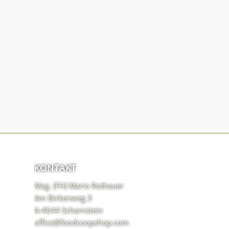
KONTAKT
Mag. (FH) Mario Rothauer
Am Birkenweg 3
A-4644 Scharnstein
office@foodcoopshop.com