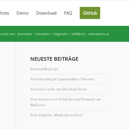
shots
Demo
Download
FAQ
GitHub
u bist hier:
Startseite
/
Aktuelles
/
Allgemein
/
sINNkistl – meinbezirk.at
NEUESTE BEITRÄGE
Frontend Redesign
Vereinfachung für Lagerprodukte / Inventur
Version 4.2 steht zum Download bereit
Neue Initiativen in Schalchen und Neumarkt am
Wallersee
Neue Funktion: Mindestbestellwert