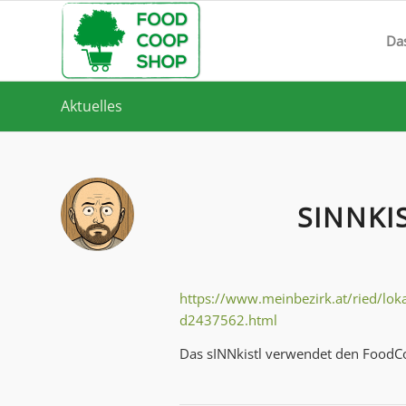
Da
Aktuelles
SINNKI
https://www.meinbezirk.at/ried/lokal
d2437562.html
Das sINNkistl verwendet den FoodCoo