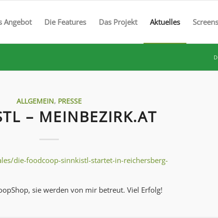
s Angebot
Die Features
Das Projekt
Aktuelles
Screen
D
ALLGEMEIN
,
PRESSE
STL – MEINBEZIRK.AT
es/die-foodcoop-sinnkistl-startet-in-reichersberg-
pShop, sie werden von mir betreut. Viel Erfolg!