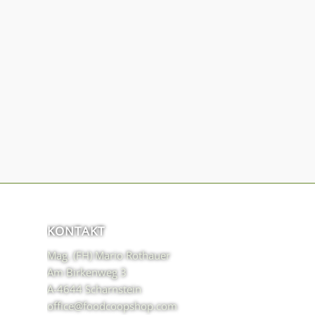
KONTAKT
Mag. (FH) Mario Rothauer
Am Birkenweg 3
A-4644 Scharnstein
office@foodcoopshop.com