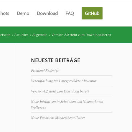
shots
Demo
Download
FAQ
GitHub
artseite
/
Aktuelles
/
Allgemein
/
Version 2.0 steht zum Download bereit
NEUESTE BEITRÄGE
Frontend Redesign
Vereinfachung für Lagerprodukte / Inventur
Version 4.2 steht zum Download bereit
Neue Initiativen in Schalchen und Neumarkt am
Wallersee
Neue Funktion: Mindestbestellwert