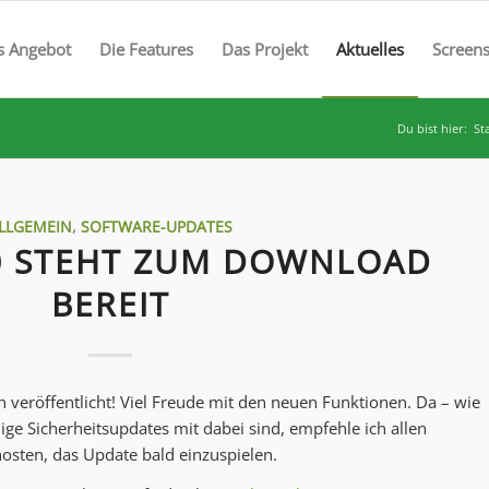
s Angebot
Die Features
Das Projekt
Aktuelles
Screen
Du bist hier:
St
LLGEMEIN
,
SOFTWARE-UPDATES
.0 STEHT ZUM DOWNLOAD
BEREIT
veröffentlicht! Viel Freude mit den neuen Funktionen. Da – wie
ige Sicherheitsupdates mit dabei sind, empfehle ich allen
hosten, das Update bald einzuspielen.