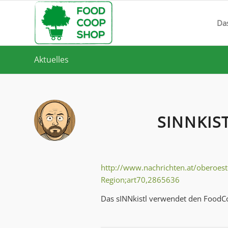
Da
Aktuelles
SINNKIS
http://www.nachrichten.at/oberoest
Region;art70,2865636
Das sINNkistl verwendet den FoodCo