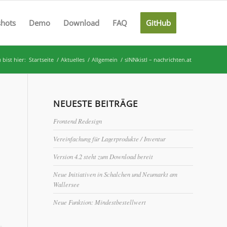
shots
Demo
Download
FAQ
GitHub
 bist hier:
Startseite
/
Aktuelles
/
Allgemein
/
sINNkistl – nachrichten.at
NEUESTE BEITRÄGE
Frontend Redesign
Vereinfachung für Lagerprodukte / Inventur
Version 4.2 steht zum Download bereit
Neue Initiativen in Schalchen und Neumarkt am
Wallersee
Neue Funktion: Mindestbestellwert