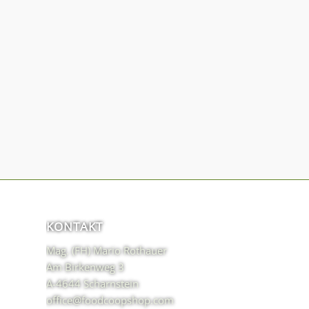
KONTAKT
Mag. (FH) Mario Rothauer
Am Birkenweg 3
A-4644 Scharnstein
office@foodcoopshop.com