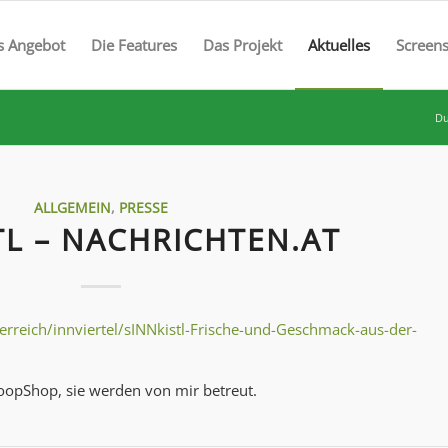
s Angebot
Die Features
Das Projekt
Aktuelles
Screen
Du
ALLGEMEIN
,
PRESSE
TL – NACHRICHTEN.AT
erreich/innviertel/sINNkistl-Frische-und-Geschmack-aus-der-
opShop, sie werden von mir betreut.