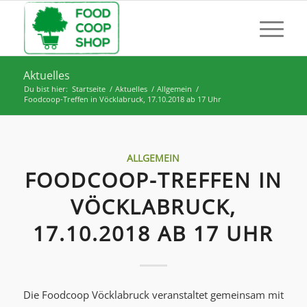
Aktuelles
Du bist hier:
Startseite
/
Aktuelles
/
Allgemein
/
Foodcoop-Treffen in Vöcklabruck, 17.10.2018 ab 17 Uhr
ALLGEMEIN
FOODCOOP-TREFFEN IN
VÖCKLABRUCK,
17.10.2018 AB 17 UHR
Die Foodcoop Vöcklabruck veranstaltet gemeinsam mit