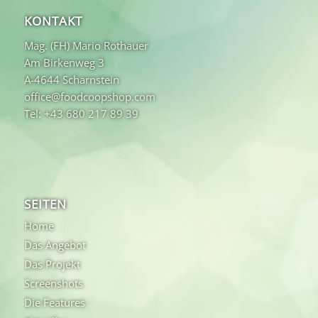
KONTAKT
Mag. (FH) Mario Rothauer
Am Birkenweg 3
A-4644 Scharnstein
office@foodcoopshop.com
Tel: +43 680 217 89 39
SEITEN
Home
Das Angebot
Das Projekt
Screenshots
Die Features