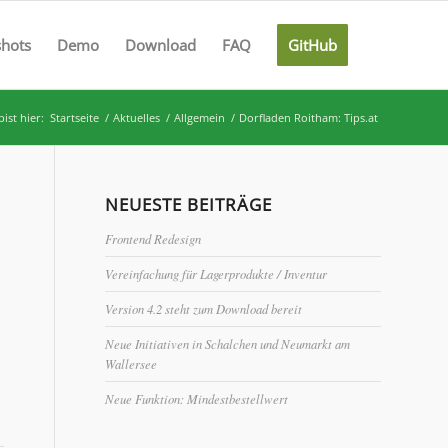
shots
Demo
Download
FAQ
GitHub
ist hier:
Startseite
/
Aktuelles
/
Allgemein
/
Dorfladen Roitham: Tips.at
NEUESTE BEITRÄGE
Frontend Redesign
Vereinfachung für Lagerprodukte / Inventur
Version 4.2 steht zum Download bereit
Neue Initiativen in Schalchen und Neumarkt am
Wallersee
Neue Funktion: Mindestbestellwert