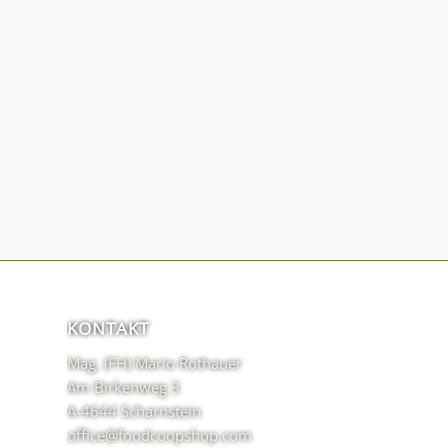
KONTAKT
Mag. (FH) Mario Rothauer
Am Birkenweg 3
A-4644 Scharnstein
office@foodcoopshop.com