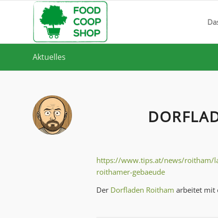
Da
Aktuelles
DORFLAD
https://www.tips.at/news/roitham/l
roithamer-gebaeude
Der
Dorfladen Roitham
arbeitet mi