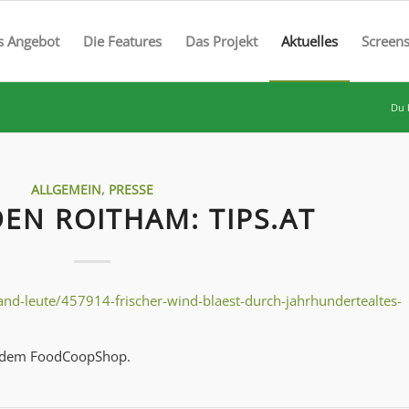
s Angebot
Die Features
Das Projekt
Aktuelles
Screen
Du b
ALLGEMEIN
,
PRESSE
EN ROITHAM: TIPS.AT
and-leute/457914-frischer-wind-blaest-durch-jahrhundertealtes-
t dem FoodCoopShop.