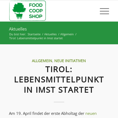
Aktuelles
Du bist hier:
Startseite
/
Aktuelles
/
Allgemein
/
Tirol: Lebensmittelpunkt in Imst startet
ALLGEMEIN
,
NEUE INITIATIVEN
TIROL:
LEBENSMITTELPUNKT
IN IMST STARTET
Am 19. April findet der erste Abholtag der
neuen