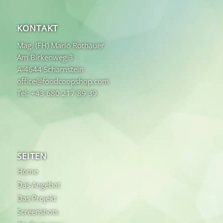
KONTAKT
Mag. (FH) Mario Rothauer
Am Birkenweg 3
A-4644 Scharnstein
office@foodcoopshop.com
Tel: +43 680 217 89 39
SEITEN
Home
Das Angebot
Das Projekt
Screenshots