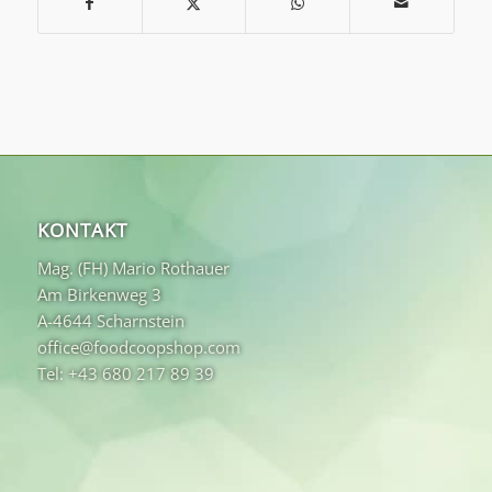
KONTAKT
Mag. (FH) Mario Rothauer
Am Birkenweg 3
A-4644 Scharnstein
office@foodcoopshop.com
Tel: +43 680 217 89 39