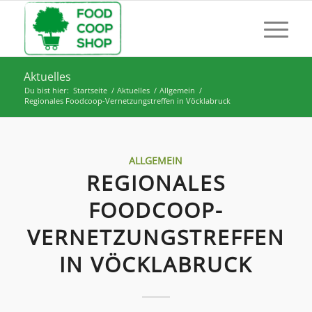
Aktuelles
Du bist hier:
Startseite
/
Aktuelles
/
Allgemein
/
Regionales Foodcoop-Vernetzungstreffen in Vöcklabruck
ALLGEMEIN
REGIONALES
FOODCOOP-
VERNETZUNGSTREFFEN
IN VÖCKLABRUCK