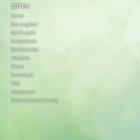
SEITEN
Home
Das Angebot
Das Projekt
Screenshots
Die Features
Aktuelles
Demo
Download
FAQ
Impressum
Datenschutzerklärung