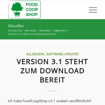
Aktuelles
Du bist hier:
Startseite
/
Aktuelles
/
Allgemein
/
Version 3.1 steht zum Download bereit
ALLGEMEIN
,
SOFTWARE-UPDATES
VERSION 3.1 STEHT
ZUM DOWNLOAD
BEREIT
Ich habe FoodCoopShop v3.1 soeben veröffentlicht!