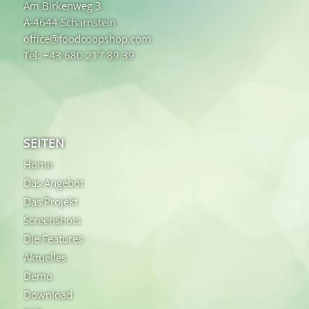
Am Birkenweg 3
A-4644 Scharnstein
office@foodcoopshop.com
Tel: +43 680 217 89 39
SEITEN
Home
Das Angebot
Das Projekt
Screenshots
Die Features
Aktuelles
Demo
Download